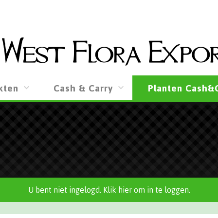
kten
Cash & Carry
Planten Cash&
U bent niet ingelogd. Klik hier om in te loggen.