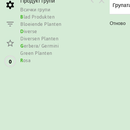
Продукт групи
Групата
Всички групи
B
lad Produkten
Отново
Bloeiende Planten
D
iverse
Diversen Planten
G
erbera/ Germini
Green Planten
R
osa
0