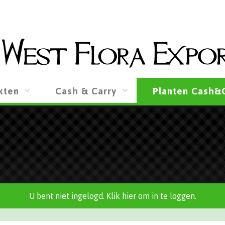
kten
Cash & Carry
Planten Cash&
U bent niet ingelogd. Klik hier om in te loggen.