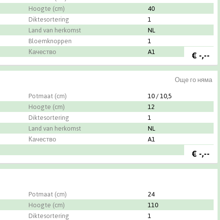
Hoogte (cm)
40
Diktesortering
1
Land van herkomst
NL
Bloemknoppen
1
Качество
A1
€
-,--
Още го няма
Potmaat (cm)
10 / 10,5
Hoogte (cm)
12
Diktesortering
1
Land van herkomst
NL
Качество
A1
€
-,--
Potmaat (cm)
24
Hoogte (cm)
110
Diktesortering
1