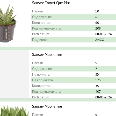
Sansev Comet Que Mar
Пакети
10
Съдержание
6
Количество
60
Код на упаковката
208
Partijdatum
08-08-2026
Градинар
ANCO
Sansev Moonshine
Пакети
5
Съдержание
7
На полката
35
На количката
175
Количество
35
Код на упаковката
407
Partijdatum
08-08-2026
Sansev Moonshine
Пакети
5