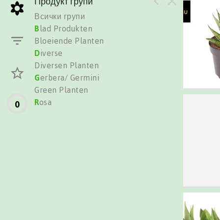
Продукт групи
Всички групи
B
lad Produkten
Bloeiende Planten
D
iverse
Diversen Planten
G
erbera/ Germini
Green Planten
R
osa
0