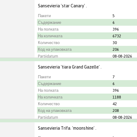
Градинар
RuBa Baers 
Sansevieria 'star Canary' .
Пакети
5
Съдержание
6
На полката
396
На количката
6732
Количество
30
Код на упаковката
206
Partijdatum
08-08-2026
Градинар
GroWplant
Sansevieria 'tiara Grand Gazelle' .
Пакети
7
Съдержание
6
На полката
396
На количката
1188
Количество
42
Код на упаковката
208
Partijdatum
08-08-2026
Градинар
ANCO
Sansevieria Trifa. 'moonshine' .