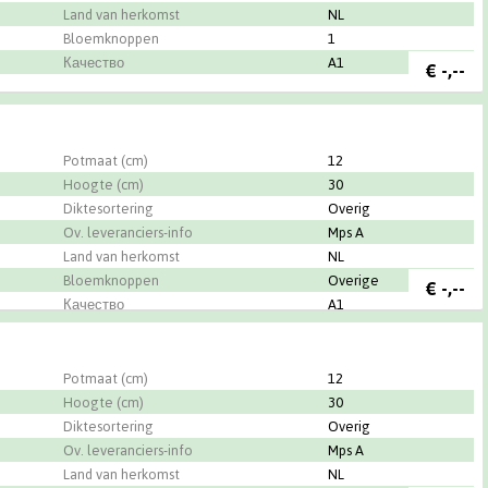
Land van herkomst
NL
Bloemknoppen
1
Качество
A1
€
-,--
Potmaat (cm)
12
Hoogte (cm)
30
Diktesortering
Overig
Ov. leveranciers-info
Mps A
Land van herkomst
NL
Bloemknoppen
Overige
€
-,--
Качество
A1
Potmaat (cm)
12
Hoogte (cm)
30
Diktesortering
Overig
Ov. leveranciers-info
Mps A
Land van herkomst
NL