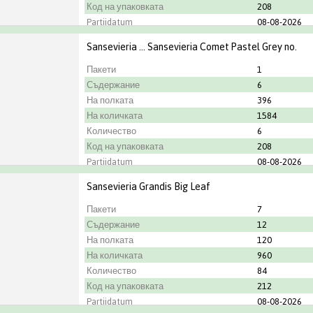
Код на упаковката
208
Partijdatum
08-08-2026
Градинар
ANCO
Sansevieria ... Sansevieria Comet Pastel Grey no.
Пакети
1
Съдержание
6
На полката
396
На количката
1584
Количество
6
Код на упаковката
208
Partijdatum
08-08-2026
Градинар
ANCO
Sansevieria Grandis Big Leaf
Пакети
7
Съдержание
12
На полката
120
На количката
960
Количество
84
Код на упаковката
212
Partijdatum
08-08-2026