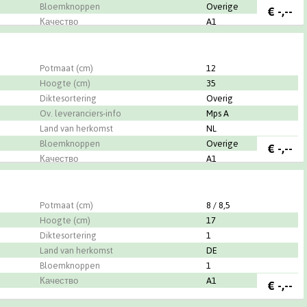
Bloemknoppen
Overige
€
-,--
Качество
A1
Potmaat (cm)
12
Hoogte (cm)
35
Diktesortering
Overig
Ov. leveranciers-info
Mps A
Land van herkomst
NL
Bloemknoppen
Overige
€
-,--
Качество
A1
Potmaat (cm)
8 / 8,5
Hoogte (cm)
17
Diktesortering
1
Land van herkomst
DE
Bloemknoppen
1
Качество
A1
€
-,--