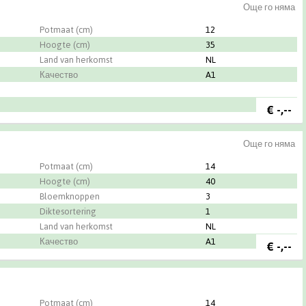
Още го няма
Potmaat (cm)
12
Hoogte (cm)
35
Land van herkomst
NL
Качество
A1
€
-,--
Още го няма
Potmaat (cm)
14
Hoogte (cm)
40
Bloemknoppen
3
Diktesortering
1
Land van herkomst
NL
Качество
A1
€
-,--
Potmaat (cm)
14