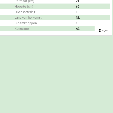
Potmaat (cm)
21
Hoogte (cm)
65
Diktesortering
1
Land van herkomst
NL
Bloemknoppen
1
Качество
A1
€
-,--
 BV