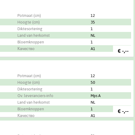
GmbH
Potmaat (cm)
12
Hoogte (cm)
35
Diktesortering
1
Land van herkomst
NL
Bloemknoppen
1
Качество
A1
€
-,--
Potmaat (cm)
12
Hoogte (cm)
50
Diktesortering
1
Ov. leveranciers-info
Mps A
Land van herkomst
NL
Bloemknoppen
1
€
-,--
Качество
A1