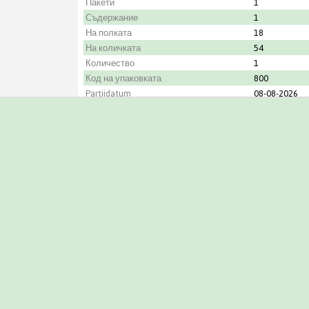
Пакети
1
Съдержание
1
На полката
18
На количката
54
Количество
1
Код на упаковката
800
Partijdatum
08-08-2026
Градинар
Arendshoeve