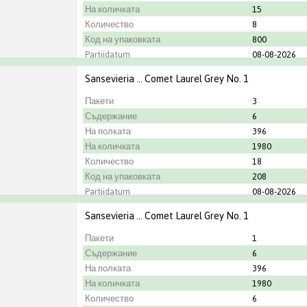
На количката
15
Количество
8
Код на упаковката
800
Partijdatum
08-08-2026
Градинар
Rovawee BV
Sansevieria ... Comet Laurel Grey No. 1
Пакети
3
Съдержание
6
На полката
396
На количката
1980
Количество
18
Код на упаковката
208
Partijdatum
08-08-2026
Градинар
ANCO
Sansevieria ... Comet Laurel Grey No. 1
Пакети
1
Съдержание
6
На полката
396
На количката
1980
Количество
6