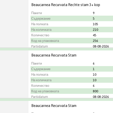
Градинар
OK Plant
Beaucarnea Recurvata Rechte stam 3+ kop
Пакети
9
Съдержание
5
На полката
105
На количката
210
Количество
45
Код на упаковката
256
Partijdatum
08-08-2026
Градинар
Corsaplant
Beaucarnea Recurvata Stam
Пакети
6
Съдержание
1
На полката
10
На количката
10
Количество
6
Код на упаковката
800
Partijdatum
08-08-2026
Градинар
Corsaplant
Beaucarnea Recurvata Stam