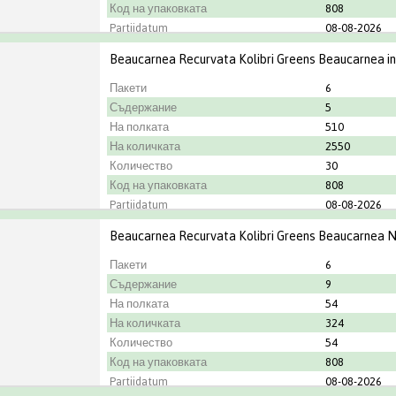
Код на упаковката
808
Partijdatum
08-08-2026
Градинар
OK Plant
Beaucarnea Recurvata Kolibri Greens Beaucarnea i
Пакети
6
Съдержание
5
На полката
510
На количката
2550
Количество
30
Код на упаковката
808
Partijdatum
08-08-2026
Градинар
OK Plant
Beaucarnea Recurvata Kolibri Greens Beaucarnea N
Пакети
6
Съдержание
9
На полката
54
На количката
324
Количество
54
Код на упаковката
808
Partijdatum
08-08-2026