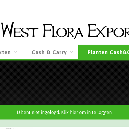
kten
Cash & Carry
Planten Cash&
U bent niet ingelogd. Klik hier om in te loggen.