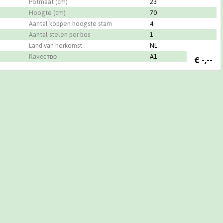
Potmaat (cm)
23
Hoogte (cm)
70
Aantal koppen hoogste stam
4
Aantal stelen per bos
1
Land van herkomst
NL
Качество
A1
€
-,--