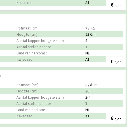
Качество
A1
€
-,--
n
Potmaat (cm)
9 / 9,5
Hoogte (cm)
32 Cm
Aantal koppen hoogste stam
6
Aantal stelen per bos
1
Land van herkomst
NL
Качество
A1
€
-,--
ol
Potmaat (cm)
6 /kluit
Hoogte (cm)
20
Aantal koppen hoogste stam
2-4
Aantal stelen per bos
1
Land van herkomst
NL
Качество
A1
€
-,--