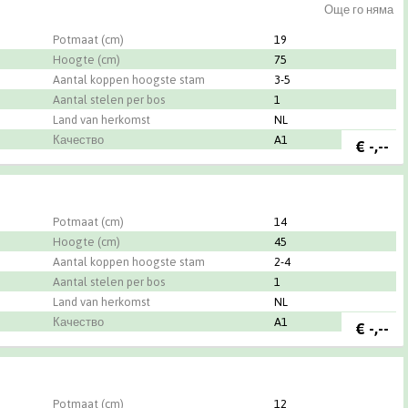
Още го няма
Potmaat (cm)
19
Hoogte (cm)
75
Aantal koppen hoogste stam
3-5
Aantal stelen per bos
1
Land van herkomst
NL
Качество
A1
€
-,--
Potmaat (cm)
14
Hoogte (cm)
45
Aantal koppen hoogste stam
2-4
Aantal stelen per bos
1
Land van herkomst
NL
Качество
A1
€
-,--
n-Hove BV
Potmaat (cm)
12