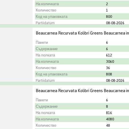
На количката
2
Количество
1
Код на упаковката
800
Partijdatum
08-08-2026
Градинар
Kwekerij Duij
Beaucarnea Recurvata Kolibri Greens Beaucarnea i
Пакети
6
Съдержание
6
На полката
612
На количката
3060
Количество
36
Код на упаковката
808
Partijdatum
08-08-2026
Градинар
OK Plant
Beaucarnea Recurvata Kolibri Greens Beaucarnea i
Пакети
6
Съдержание
8
На полката
816
На количката
4080
Количество
48