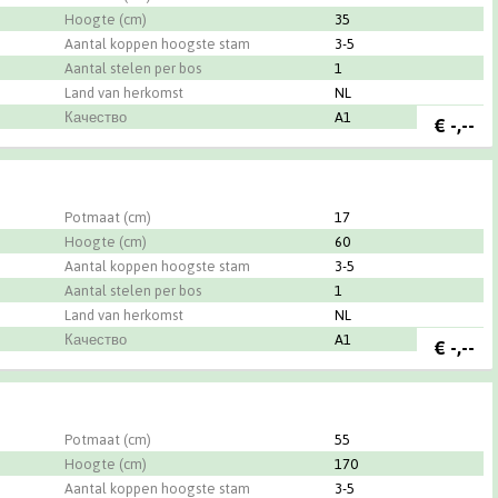
Hoogte (cm)
35
Aantal koppen hoogste stam
3-5
Aantal stelen per bos
1
Land van herkomst
NL
Качество
A1
€
-,--
n-Hove BV
Potmaat (cm)
17
Hoogte (cm)
60
Aantal koppen hoogste stam
3-5
Aantal stelen per bos
1
Land van herkomst
NL
Качество
A1
€
-,--
n-Hove BV
Potmaat (cm)
55
Hoogte (cm)
170
Aantal koppen hoogste stam
3-5