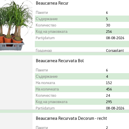
Beaucarnea Recur
Пакети
6
Съдержание
5
Количество
30
Код на упаковката
256
Partijdatum
08-08-2026
Градинар
Corsaplant
Beaucarnea Recurvata Bol
Пакети
6
Съдержание
4
На полката
152
На количката
456
Количество
24
Код на упаковката
295
Partijdatum
08-08-2026
Градинар
Kwekerij Duij
Beaucarnea Recurvata Decorum - recht
Пакети
2