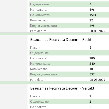
Съдержание
6
На полката
396
На количката
1584
Количество
12
Код на упаковката
295
Partijdatum
08-08-2026
Градинар
Kwekerij Duij
Beaucarnea Recurvata Decorum - Recht
Пакети
3
Съдержание
6
На полката
180
На количката
540
Количество
18
Код на упаковката
397
Partijdatum
08-08-2026
Градинар
Kwekerij Duij
Beaucarnea Recurvata Decorum - Vertakt
Пакети
1
Съдержание
1
На полката
2