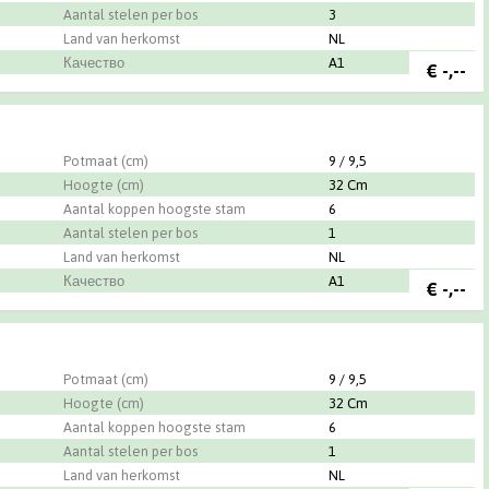
Aantal stelen per bos
3
Land van herkomst
NL
Качество
A1
€
-,--
n-Hove BV
n
Potmaat (cm)
9 / 9,5
Hoogte (cm)
32 Cm
Aantal koppen hoogste stam
6
Aantal stelen per bos
1
Land van herkomst
NL
Качество
A1
€
-,--
n
Potmaat (cm)
9 / 9,5
Hoogte (cm)
32 Cm
Aantal koppen hoogste stam
6
Aantal stelen per bos
1
Land van herkomst
NL