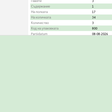
Пакети
3
Съдержание
1
На полката
17
На количката
34
Количество
3
Код на упаковката
800
Partijdatum
08-08-2026
Градинар
Rovawee BV