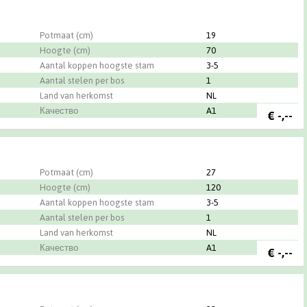
Potmaat (cm)
19
Hoogte (cm)
70
Aantal koppen hoogste stam
3-5
Aantal stelen per bos
1
Land van herkomst
NL
Качество
A1
€
-,--
Potmaat (cm)
27
Hoogte (cm)
120
Aantal koppen hoogste stam
3-5
Aantal stelen per bos
1
Land van herkomst
NL
Качество
A1
€
-,--