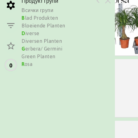
Продукт групи
Всички групи
B
lad Produkten
Bloeiende Planten
D
iverse
Diversen Planten
G
erbera/ Germini
Green Planten
R
osa
0