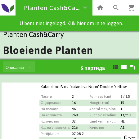
Planten Cash&Carry
U bent niet ingelogd. Klik hier om in te loggen.
Planten Cash&Carry
Bloeiende Planten
Описание
6
партида
Kalanchoe Blos. 'calandiva Nolin' Double Yellow
Пакети
2
Potmaat (cm)
8 / 8,5
Съдержание
16
Hoogte (cm)
15
На полката
96
Aantal stek/plant per pot
1
На количката
768
Rijpheidsstadium
1 t/m 2
Количество
32
Land van herkomst
NL
Код на упаковката
216
Качество
A1
Partijdatum
07-08-2026
€
-,--