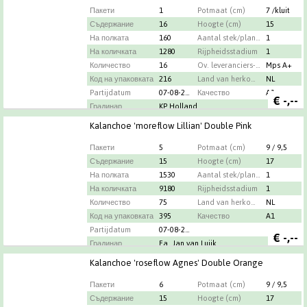
Пакети
1
Potmaat (cm)
7 /kluit
Съдержание
16
Hoogte (cm)
15
На полката
160
Aantal stek/plant per pot
1
На количката
1280
Rijpheidsstadium
1
Количество
16
Ov. leveranciers-info
Mps A+
Код на упаковката
216
Land van herkomst
NL
Partijdatum
07-08-2026
Качество
A1
€
-,--
Градинар
KP Holland
Kalanchoe 'moreflow Lillian' Double Pink
Пакети
5
Potmaat (cm)
9 / 9,5
Съдержание
15
Hoogte (cm)
17
На полката
1530
Aantal stek/plant per pot
1
На количката
9180
Rijpheidsstadium
1
Количество
75
Land van herkomst
NL
Код на упаковката
395
Качество
A1
Partijdatum
07-08-2026
€
-,--
Градинар
Fa. Jan van Luijk
Kalanchoe 'roseflow Agnes' Double Orange
Пакети
6
Potmaat (cm)
9 / 9,5
Съдержание
15
Hoogte (cm)
17