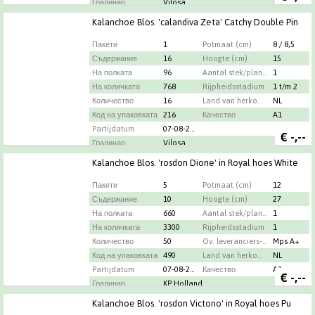
Градинар
Vilosa
Kalanchoe Blos. 'calandiva Zeta' Catchy Double Pin
Пакети
1
Potmaat (cm)
8 / 8,5
Съдержание
16
Hoogte (cm)
15
На полката
96
Aantal stek/plant per pot
1
На количката
768
Rijpheidsstadium
1 t/m 2
Количество
16
Land van herkomst
NL
Код на упаковката
216
Качество
A1
Partijdatum
07-08-2026
€
-,--
Градинар
Vilosa
Kalanchoe Blos. 'rosdon Dione' in Royal hoes White
Пакети
5
Potmaat (cm)
12
Съдержание
10
Hoogte (cm)
27
На полката
660
Aantal stek/plant per pot
1
На количката
3300
Rijpheidsstadium
1
Количество
50
Ov. leveranciers-info
Mps A+
Код на упаковката
490
Land van herkomst
NL
Partijdatum
07-08-2026
Качество
A1
€
-,--
Градинар
KP Holland
Kalanchoe Blos. 'rosdon Victorio' in Royal hoes Pu