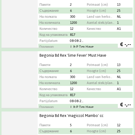
Пакети
2
Potmaat (cm)
13
Съдержание
6
Hoogte (cm)
25
На полката
300
Land van herkomst
NL
На количката
1200
Aantal stek/plant per pot
1
Количество
12
Качество
A1
Код на упаковката
817
Partijdatum
08-08-2026
€
-,--
Градинар
J. & P Ten Have
Begonia Bd Rex 'lime Fever' Must Have
Пакети
2
Potmaat (cm)
13
Съдержание
6
Hoogte (cm)
25
На полката
300
Land van herkomst
NL
На количката
1200
Aantal stek/plant per pot
1
Количество
12
Качество
A1
Код на упаковката
817
Partijdatum
08-08-2026
€
-,--
Градинар
J. & P Ten Have
Begonia Bd Rex 'magiccol Mambo' cc
Пакети
5
Potmaat (cm)
12
Съдержание
6
Hoogte (cm)
25