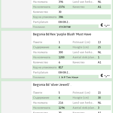
На полката
396
Land van herkomst
NL
На количката
2376
Качество
A1
Количество
30
Код на упаковката
386
Partijdatum
08-08-2026
€
-,--
Градинар
JOGROW
Begonia Bd Rex 'purple Blush' Must Have
Пакети
1
Potmaat (cm)
13
Съдержание
6
Hoogte (cm)
25
На полката
300
Land van herkomst
NL
На количката
1200
Aantal stek/plant per pot
1
Количество
6
Качество
A1
Код на упаковката
817
Partijdatum
08-08-2026
€
-,--
Градинар
J. & P Ten Have
Begonia Bd 'silver Jewell' .
Пакети
5
Potmaat (cm)
15
Съдержание
6
Hoogte (cm)
30
На полката
216
Land van herkomst
NL
На количката
1296
Aantal stek/plant per pot
3
Количество
30
Качество
A1