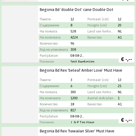
Begonia Bd 'double Dot' cane Double Dot
Пакети
12
Potmaat (cm)
12
Съдержание
8
Hoogte (cm)
20
На полката
528
Land van herkomst
NL
На количката
4224
Качество
A1
Количество
96
Код на упаковката
308
Partijdatum
08-08-2026
€
-,--
Градинар
Smit Kwekerijen
Begonia Bd Rex 'beleaf Amber Love' Must Have
Пакети
3
Potmaat (cm)
13
Съдержание
6
Hoogte (cm)
25
На полката
300
Land van herkomst
NL
На количката
1200
Aantal stek/plant per pot
1
Количество
18
Качество
A1
Код на упаковката
817
Partijdatum
08-08-2026
€
-,--
Градинар
J. & P Ten Have
Begonia Bd Rex 'hawaiian Silver' Must Have