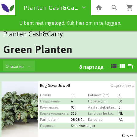
Planten Cash&Carry
U bent niet ingelogd. Klik hier om in te loggen.
Planten Cash&Carry
Green Planten
Описание
8
партида
Beg Silver Jewell
Още го няма
Пакети
15
Potmaat (cm)
15
Съдержание
6
Hoogte (cm)
30
Количество
90
Aantal stek/plant per pot
3
Код на упаковката
306
Land van herkomst
NL
Partijdatum
08-08-2026
Качество
A1
Градинар
Smit Kwekerijen
€
-,--