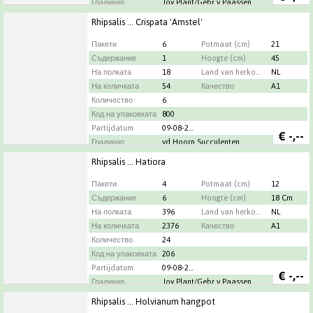
Градинар
Joy Plant/Gebr v Paassen
Rhipsalis ... Crispata 'Amstel'
Пакети
6
Potmaat (cm)
21
Съдержание
1
Hoogte (cm)
45
На полката
18
Land van herkomst
NL
На количката
54
Качество
A1
Количество
6
Код на упаковката
800
Partijdatum
09-08-2026
€
-,--
Градинар
vd Hoorn Succulenten
Rhipsalis ... Hatiora
Пакети
4
Potmaat (cm)
12
Съдержание
6
Hoogte (cm)
18 Cm
На полката
396
Land van herkomst
NL
На количката
2376
Качество
A1
Количество
24
Код на упаковката
206
Partijdatum
09-08-2026
€
-,--
Градинар
Joy Plant/Gebr v Paassen
Rhipsalis ... Holvianum hangpot