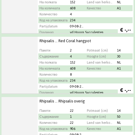
На полката
152
Land van herkomst
NL
На количката
608
Качество
A1
Количество
4
Код на упаковката
234
Partijdatum
09-08-2026
€
-,--
Градинар
vd Hoorn Succulenten
Rhipsalis ... Red Coral hangpot
Пакети
2
Potmaat (cm)
14
Съдержание
4
Hoogte (cm)
30
На полката
152
Land van herkomst
NL
На количката
608
Качество
A1
Количество
8
Код на упаковката
234
Partijdatum
09-08-2026
€
-,--
Градинар
vd Hoorn Succulenten
Rhipsalis ... Rhipsalis overig
Пакети
22
Potmaat (cm)
14
Съдержание
1
Hoogte (cm)
50
Количество
22
Land van herkomst
NL
Код на упаковката
906
Качество
A1
Partijdatum
09-08-2026