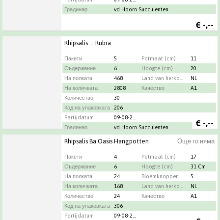
Градинар
vd Hoorn Succulenten
€
-,--
Rhipsalis ... Rubra
Пакети
5
Potmaat (cm)
11
Съдержание
6
Hoogte (cm)
20
На полката
468
Land van herkomst
NL
На количката
2808
Качество
A1
Количество
30
Код на упаковката
206
Partijdatum
09-08-2026
€
-,--
Градинар
vd Hoorn Succulenten
Rhipsalis Ba Oasis Hangpotten
Още го няма
Пакети
4
Potmaat (cm)
17
Съдержание
6
Hoogte (cm)
31 Cm
На полката
24
Bloemknoppen
5
На количката
168
Land van herkomst
NL
Количество
24
Качество
A1
Код на упаковката
306
Partijdatum
09-08-2026