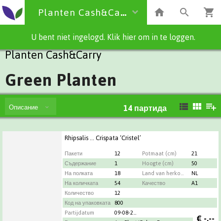
Planten Cash&Carry
U bent niet ingelogd. Klik hier om in te loggen.
Planten Cash&Carry
Green Planten
Описание
14
партида
Rhipsalis ... Crispata ‘Cristel’
Пакети
12
Potmaat (cm)
21
Съдержание
1
Hoogte (cm)
50
На полката
18
Land van herkomst
NL
На количката
54
Качество
A1
Количество
12
Код на упаковката
800
Partijdatum
09-08-2026
€
-,--