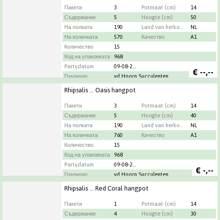
Пакети
3
Potmaat (cm)
14
Съдержание
5
Hoogte (cm)
50
На полката
190
Land van herkomst
NL
На количката
570
Качество
A1
Количество
15
Код на упаковката
968
Partijdatum
09-08-2026
€
--,--
Градинар
vd Hoorn Succulenten
Rhipsalis ... Oasis hangpot
Пакети
3
Potmaat (cm)
14
Съдержание
5
Hoogte (cm)
40
На полката
190
Land van herkomst
NL
На количката
760
Качество
A1
Количество
15
Код на упаковката
968
Partijdatum
09-08-2026
€
-,--
Градинар
vd Hoorn Succulenten
Rhipsalis ... Red Coral hangpot
Пакети
1
Potmaat (cm)
14
Съдержание
4
Hoogte (cm)
30