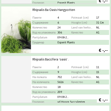
€
-,--
Градинар
Esperit Plants
Rhipsalis Ba Oasis Hangpotten
Пакети
4
Potmaat (cm)
17
Съдержание
6
Hoogte (cm)
31 Cm
Количество
24
Land van herkomst
NL
Код на упаковката
306
Качество
A1
Partijdatum
09-08-2026
Градинар
Esperit Plants
€
-,--
Rhipsalis Baccifera 'oasis' .
Пакети
2
Potmaat (cm)
11
Съдержание
9
Hoogte (cm)
15
На полката
702
Land van herkomst
NL
На количката
5616
Качество
A1
Количество
18
Код на упаковката
209
Partijdatum
09-08-2026
€
-,--
Градинар
vd Hoorn Succulenten