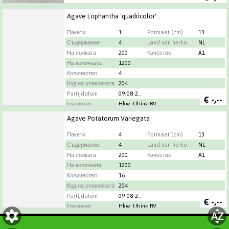
Agave Lophantha 'quadricolor' .
Пакети
1
Potmaat (cm)
13
Съдержание
4
Land van herkomst
NL
На полката
200
Качество
A1
На количката
1200
Количество
4
Код на упаковката
204
Partijdatum
09-08-2026
€
-,--
Градинар
Hkw. Ubink BV
Agave Potatorum Variegata
Пакети
4
Potmaat (cm)
13
Съдержание
4
Land van herkomst
NL
На полката
200
Качество
A1
На количката
1200
Количество
16
Код на упаковката
204
Partijdatum
09-08-2026
€
-,--
Градинар
Hkw. Ubink BV