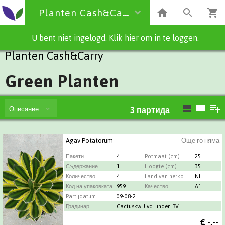
Planten Cash&Carry
U bent niet ingelogd. Klik hier om in te loggen.
Planten Cash&Carry
Green Planten
Описание
3
партида
Agav Potatorum
Още го няма
Пакети
4
Potmaat (cm)
25
Съдержание
1
Hoogte (cm)
35
Количество
4
Land van herkomst
NL
Код на упаковката
959
Качество
A1
Partijdatum
09-08-2026
Градинар
Cactuskw J vd Linden BV
€
-,--