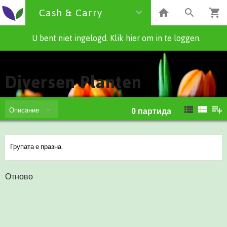
Cash & Carry
U bent niet ingelogd. Klik hier om in te loggen.
Cash & Carry
Diversen Planten
Описание
0
партида
Групата е празна.
Отново