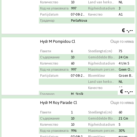
Количество
10
Land van herkomst
NL
Код на упаковката
997
Rijpheidsstadium
3
Partijdatum
07-08-2026
Качество
A1
Градинар
PerlaNova
€
-,--
Hydr M Pompidou Cl
Още го няма
Пакети
6
Steellengte(cm)
75
Съдержание
10
Gemiddelde Bloemdiameter
24 Cm
Количество
60
Rijpheidsstadium
4 t/m 5
Код на упаковката
997
Maximum percentage oud hout
Geen Oud Hout
Partijdatum
07-08-2026
Bloemkleur
Groen Blauw
Land van herkomst
NL
Качество
A1
€
--,--
Градинар
M. Stolk
Hydr M Roy Parade Cl
Още го няма
Пакети
1
Steellengte(cm)
60
Съдержание
10
Gemiddelde Bloemdiameter
21 Cm
Количество
10
Rijpheidsstadium
5
Код на упаковката
996
Maximum percentage oud hout
30%
Partijdatum
07-08-2026
Bloemkleur
groen