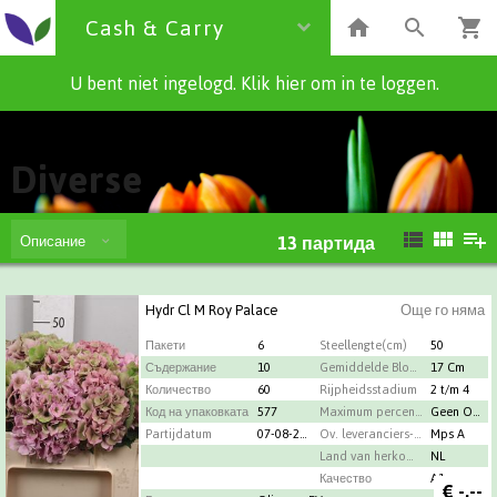
Cash & Carry
U bent niet ingelogd. Klik hier om in te loggen.
Cash & Carry
Diverse
Описание
13
партида
Hydr Cl M Roy Palace
Още го няма
Пакети
6
Steellengte(cm)
50
Съдержание
10
Gemiddelde Bloemdiameter
17 Cm
Количество
60
Rijpheidsstadium
2 t/m 4
Код на упаковката
577
Maximum percentage oud hout
Geen Oud Hout
Partijdatum
07-08-2026
Ov. leveranciers-info
Mps A
Land van herkomst
NL
Качество
A1
€
-,--