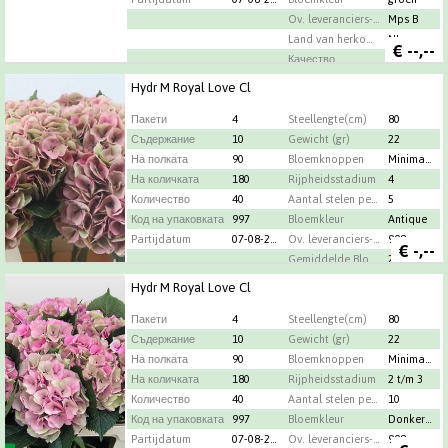
Ov. leveranciers-info
Mps B
Land van herkomst
NL
€
--,--
Качество
A1
Градинар
Rith Flowers
Hydr M Royal Love Cl
Пакети
4
Steellengte(cm)
80
Съдержание
10
Gewicht (gr)
22
На полката
90
Bloemknoppen
Minimaal 44
На количката
180
Rijpheidsstadium
4
Количество
40
Aantal stelen per bos
5
Код на упаковката
997
Bloemkleur
Antique
Partijdatum
07-08-2026
Ov. leveranciers-info
998
€
-,--
Gemiddelde Bloemdiameter
22 Cm
Land van herkomst
NL
Hydr M Royal Love Cl
Maximum percentage oud hout
44
Пакети
4
Качество
Steellengte(cm)
A1
80
Съдержание
10
Gewicht (gr)
22
На полката
90
Bloemknoppen
Minimaal 23
На количката
180
Rijpheidsstadium
2 t/m 3
Количество
40
Aantal stelen per bos
10
Код на упаковката
997
Bloemkleur
Donkergroen
Partijdatum
07-08-2026
Ov. leveranciers-info
998