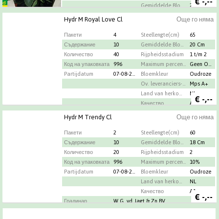
€
-,--
Gemiddelde Bloemdiameter
22 Cm
Land van herkomst
NL
Hydr M Royal Love Cl
Още го няма
Maximum percentage oud hout
23
Пакети
4
Качество
Steellengte(cm)
A1
65
Градинар
Съдержание
J.C. Zonneveld
10
Gemiddelde Bloemdiameter
20 Cm
Количество
40
Rijpheidsstadium
1 t/m 2
Код на упаковката
996
Maximum percentage oud hout
Geen Oud Hout
Partijdatum
07-08-2026
Bloemkleur
Oudroze
Ov. leveranciers-info
Mps A+
Land van herkomst
NL
€
-,--
Качество
A1
Градинар
Mts. De Hollander-Voorn
Hydr M Trendy Cl
Още го няма
Пакети
2
Steellengte(cm)
60
Съдержание
10
Gemiddelde Bloemdiameter
18 Cm
Количество
20
Rijpheidsstadium
2
Код на упаковката
996
Maximum percentage oud hout
10%
Partijdatum
07-08-2026
Bloemkleur
Oudroze
Land van herkomst
NL
Качество
A1
€
-,--
Градинар
W.G. vd Jagt & Zn BV