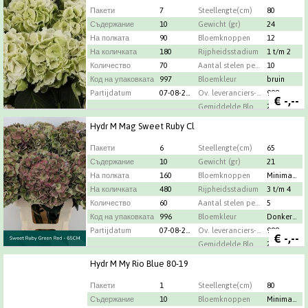
Пакети
7
Steellengte(cm)
80
Съдержание
10
Gewicht (gr)
24
На полката
90
Bloemknoppen
12
На количката
180
Rijpheidsstadium
1 t/m 2
Количество
70
Aantal stelen per bos
10
Код на упаковката
997
Bloemkleur
bruin
Partijdatum
07-08-2026
Ov. leveranciers-info
998
€
-,--
Gemiddelde Bloemdiameter
24 Cm
Land van herkomst
NL
Hydr M Mag Sweet Ruby Cl
Maximum percentage oud hout
12
Пакети
6
Качество
Steellengte(cm)
A1
65
Градинар
Съдержание
Schockman Hortensia's
10
Gewicht (gr)
21
На полката
160
Bloemknoppen
Minimaal 34
На количката
480
Rijpheidsstadium
3 t/m 4
Количество
60
Aantal stelen per bos
5
Код на упаковката
996
Bloemkleur
Donkergroen
Partijdatum
07-08-2026
Ov. leveranciers-info
998
€
-,--
Gemiddelde Bloemdiameter
21 Cm
Land van herkomst
NL
Hydr M My Rio Blue 80-19
Maximum percentage oud hout
34
Пакети
1
Качество
Steellengte(cm)
A1
80
Градинар
Съдержание
Kwekerij Vicini
10
Bloemknoppen
Minimaal 33