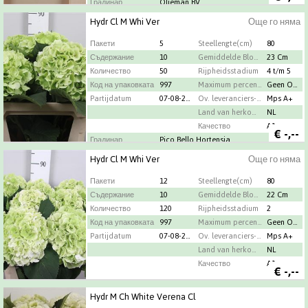
Градинар
Olieman BV
Hydr Cl M Whi Ver
Още го няма
Пакети
5
Steellengte(cm)
80
Съдержание
10
Gemiddelde Bloemdiameter
23 Cm
Количество
50
Rijpheidsstadium
4 t/m 5
Код на упаковката
997
Maximum percentage oud hout
Geen Oud Hout
Partijdatum
07-08-2026
Ov. leveranciers-info
Mps A+
Land van herkomst
NL
Качество
A1
€
-,--
Градинар
Pico Bello Hortensia
Hydr Cl M Whi Ver
Още го няма
Пакети
12
Steellengte(cm)
80
Съдержание
10
Gemiddelde Bloemdiameter
22 Cm
Количество
120
Rijpheidsstadium
2
Код на упаковката
997
Maximum percentage oud hout
Geen Oud Hout
Partijdatum
07-08-2026
Ov. leveranciers-info
Mps A+
Land van herkomst
NL
Качество
A1
€
-,--
Hydr M Ch White Verena Cl