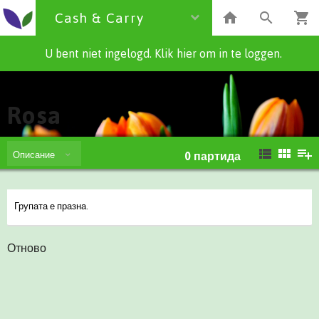
Cash & Carry
U bent niet ingelogd. Klik hier om in te loggen.
Cash & Carry
Rosa
Описание
0
партида
Групата е празна.
Отново