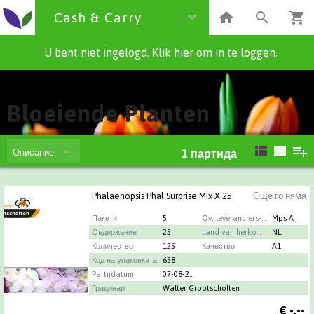
Cash & Carry
U bent niet ingelogd. Klik hier om in te loggen.
Cash & Carry
Bloeiende Planten
Описание
1
партида
Phalaenopsis Phal Surprise Mix X 25
Още го няма
Пакети
5
Ov. leveranciers-info
Mps A+
Съдержание
25
Land van herkomst
NL
Количество
125
Качество
A1
Код на упаковката
638
Partijdatum
07-08-2026
Градинар
Walter Grootscholten
€
-,--