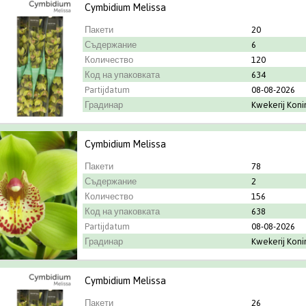
Cymbidium Melissa
Пакети
20
Съдержание
6
Количество
120
Код на упаковката
634
Partijdatum
08-08-2026
Градинар
Kwekerij Kon
Cymbidium Melissa
Пакети
78
Съдержание
2
Количество
156
Код на упаковката
638
Partijdatum
08-08-2026
Градинар
Kwekerij Kon
Cymbidium Melissa
Пакети
26