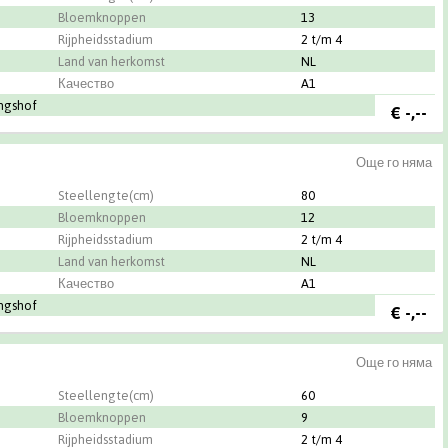
Bloemknoppen
13
Rijpheidsstadium
2 t/m 4
Land van herkomst
NL
Качество
A1
ingshof
€
-,--
Още го няма
Steellengte(cm)
80
Bloemknoppen
12
Rijpheidsstadium
2 t/m 4
Land van herkomst
NL
Качество
A1
ingshof
€
-,--
Още го няма
Steellengte(cm)
60
Bloemknoppen
9
Rijpheidsstadium
2 t/m 4