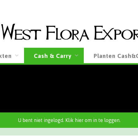
kten
Cash & Carry
Planten Cash&
U bent niet ingelogd. Klik hier om in te loggen.