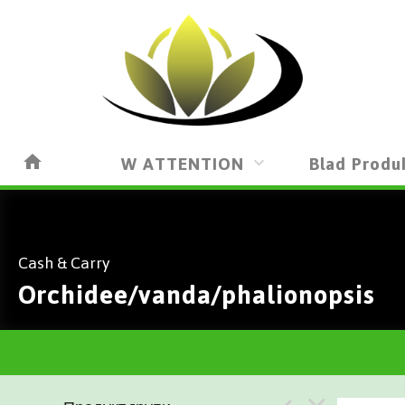
W ATTENTION
Blad Produ
Cash & Carry
Orchidee/vanda/phalionopsis