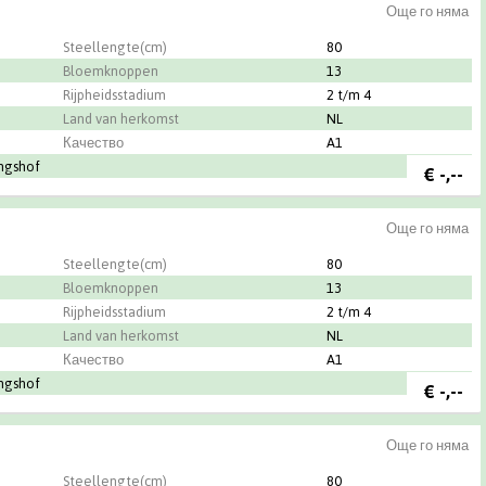
Още го няма
Steellengte(cm)
80
Bloemknoppen
13
Rijpheidsstadium
2 t/m 4
Land van herkomst
NL
Качество
A1
ingshof
€
-,--
Още го няма
Steellengte(cm)
80
Bloemknoppen
13
Rijpheidsstadium
2 t/m 4
Land van herkomst
NL
Качество
A1
ingshof
€
-,--
Още го няма
Steellengte(cm)
80