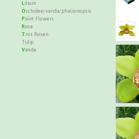
L
ilium
O
rchidee/vanda/phalionopsis
P
aint Flowers
R
osa
T
ros Rosen
Tulip
V
anda