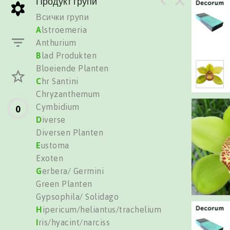
Продукт групи
Всички групи
A
lstroemeria
Anthurium
B
lad Produkten
Bloeiende Planten
C
hr Santini
Chryzanthemum
Cymbidium
0
D
iverse
Diversen Planten
E
ustoma
Exoten
G
erbera/ Germini
Green Planten
Gypsophila/ Solidago
H
ipericum/heliantus/trachelium
I
ris/hyacint/narciss