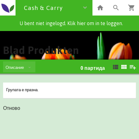
Cash & Carry
U bent niet ingelogd. Klik hier om in te loggen.
Cash & Carry
Blad Produkten
Описание
0
партида
Групата е празна.
Отново