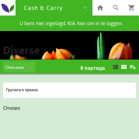
Cash & Carry
U bent niet ingelogd. Klik hier om in te loggen.
Cash & Carry
Diverse
Описание
0
партида
Групата е празна.
Отново