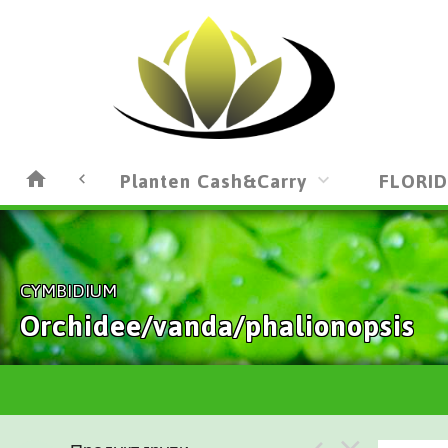
Carry
Planten Cash&Carry
FLORI
CYMBIDIUM
Orchidee/vanda/phalionopsis