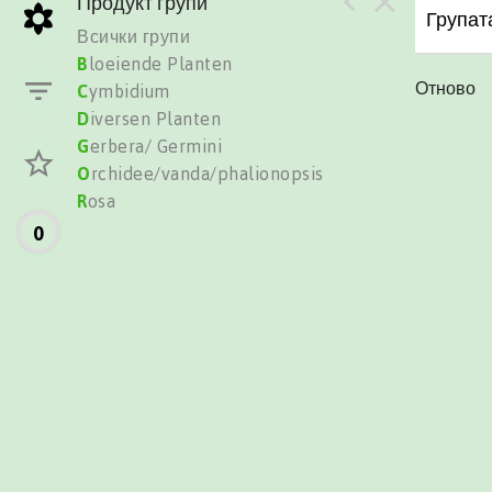
Продукт групи
Групата
Всички групи
B
loeiende Planten
Отново
C
ymbidium
D
iversen Planten
G
erbera/ Germini
O
rchidee/vanda/phalionopsis
R
osa
0