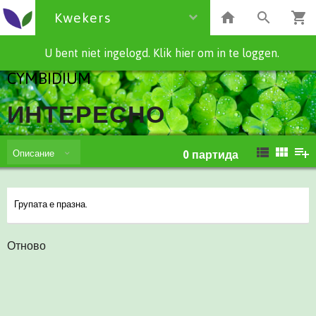
Kwekers
U bent niet ingelogd. Klik hier om in te loggen.
CYMBIDIUM
ИНТЕРЕСНО
Описание
0
партида
Групата е празна.
Отново