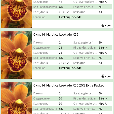
Количество
48
Ov. leveranciers-info
Mps A
Код на упаковката
630
Land van herkomst
NL
Partijdatum
08-08-2026
Качество
A1
Градинар
Kwekerij Leekade
€
-,--
Cymb Mi Majolica Leekade X25
Пакети
1
Steellengte(cm)
30
Съдержание
25
Rijpheidsstadium
2 t/m 4
Количество
25
Ov. leveranciers-info
Mps A
Код на упаковката
630
Land van herkomst
NL
Partijdatum
08-08-2026
Качество
A1
Градинар
Kwekerij Leekade
€
-,--
Cymb Mi Majolica Leekade X30 20% Extra Packed
Пакети
1
Steellengte(cm)
30
Съдержание
30
Rijpheidsstadium
2 t/m 4
Количество
30
Ov. leveranciers-info
Mps A
Код на упаковката
630
Land van herkomst
NL
Partijdatum
08-08-2026
Качество
A1