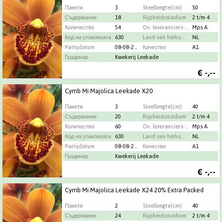
Пакети
3
Steellengte(cm)
50
Съдержание
18
Rijpheidsstadium
2 t/m 4
Количество
54
Ov. leveranciers-info
Mps A
Код на упаковката
630
Land van herkomst
NL
Partijdatum
08-08-2026
Качество
A1
Градинар
Kwekerij Leekade
€
-,--
Cymb Mi Majolica Leekade X20
Пакети
3
Steellengte(cm)
40
Съдержание
20
Rijpheidsstadium
2 t/m 4
Количество
60
Ov. leveranciers-info
Mps A
Код на упаковката
630
Land van herkomst
NL
Partijdatum
08-08-2026
Качество
A1
Градинар
Kwekerij Leekade
€
-,--
Cymb Mi Majolica Leekade X24 20% Extra Packed
Пакети
2
Steellengte(cm)
40
Съдержание
24
Rijpheidsstadium
2 t/m 4