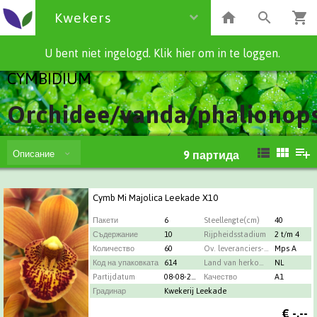
Kwekers
U bent niet ingelogd. Klik hier om in te loggen.
CYMBIDIUM
Orchidee/vanda/phalionops
Описание
9
партида
Cymb Mi Majolica Leekade X10
Пакети
6
Steellengte(cm)
40
Съдержание
10
Rijpheidsstadium
2 t/m 4
Количество
60
Ov. leveranciers-info
Mps A
Код на упаковката
614
Land van herkomst
NL
Partijdatum
08-08-2026
Качество
A1
Градинар
Kwekerij Leekade
€
-,--