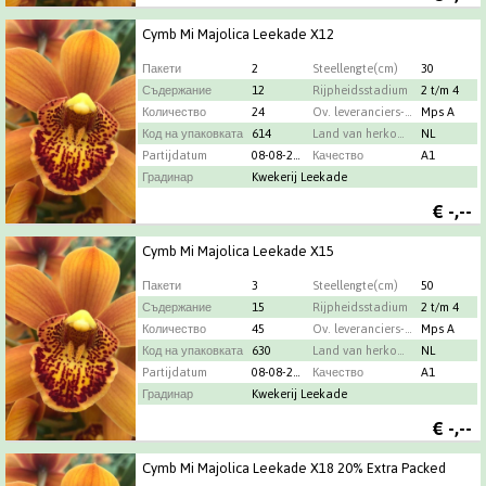
Cymb Mi Majolica Leekade X12
Пакети
2
Steellengte(cm)
30
Съдержание
12
Rijpheidsstadium
2 t/m 4
Количество
24
Ov. leveranciers-info
Mps A
Код на упаковката
614
Land van herkomst
NL
Partijdatum
08-08-2026
Качество
A1
Градинар
Kwekerij Leekade
€
-,--
Cymb Mi Majolica Leekade X15
Пакети
3
Steellengte(cm)
50
Съдержание
15
Rijpheidsstadium
2 t/m 4
Количество
45
Ov. leveranciers-info
Mps A
Код на упаковката
630
Land van herkomst
NL
Partijdatum
08-08-2026
Качество
A1
Градинар
Kwekerij Leekade
€
-,--
Cymb Mi Majolica Leekade X18 20% Extra Packed