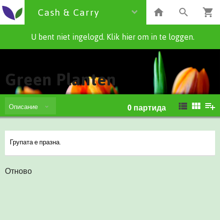
Cash & Carry
U bent niet ingelogd. Klik hier om in te loggen.
Cash & Carry
Green Planten
Описание
0
партида
Групата е празна.
Отново