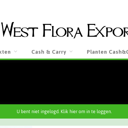
kten
Cash & Carry
Planten Cash&
U bent niet ingelogd. Klik hier om in te loggen.