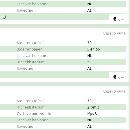
Land van herkomst
NL
Качество
A1
Lugt
€
-,--
Още го няма
Steellengte(cm)
70
Bloemknoppen
5 en op
Land van herkomst
NL
Rijpheidsstadium
5
Качество
A1
€
-,--
Още го няма
Steellengte(cm)
70
Rijpheidsstadium
2 t/m 3
Ov. leveranciers-info
Mps B
Land van herkomst
NL
Качество
A1