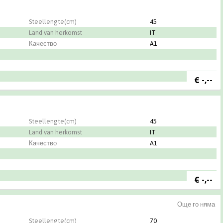
Steellengte(cm)
45
Land van herkomst
IT
Качество
A1
€
-,--
Steellengte(cm)
45
Land van herkomst
IT
Качество
A1
€
-,--
Още го няма
Steellengte(cm)
70