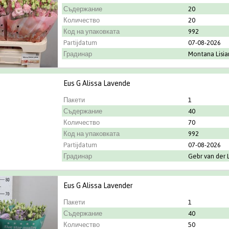
Съдержание
20
Количество
20
Код на упаковката
992
Partijdatum
07-08-2026
Градинар
Montana Lisia
Eus G Alissa Lavende
Пакети
1
Съдержание
40
Количество
70
Код на упаковката
992
Partijdatum
07-08-2026
Градинар
Gebr van der 
Eus G Alissa Lavender
Пакети
1
Съдержание
40
Количество
50