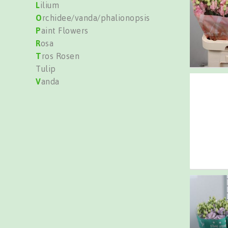
L
ilium
O
rchidee/vanda/phalionopsis
P
aint Flowers
R
osa
T
ros Rosen
Tulip
V
anda