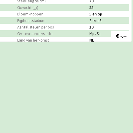
Steellengte(cm)
70
Gewicht (gr)
55
Bloemknoppen
5 en op
Rijpheidsstadium
2 t/m 3
Aantal stelen per bos
10
Ov. leveranciers-info
Mps Sq
€
-,--
Land van herkomst
NL
Качество
A1
nthus