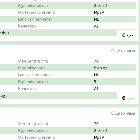
Rijpheidsstadium
2 t/m 3
Ov. leveranciers-info
Mps A
Land van herkomst
NL
Качество
A1
nthus
€
-,--
Още го няма
Steellengte(cm)
70
Bloemknoppen
5 en op
Land van herkomst
NL
Rijpheidsstadium
5
Качество
A1
Lugt
€
-,--
Още го няма
Steellengte(cm)
70
Rijpheidsstadium
2 t/m 3
Ov. leveranciers-info
Mps A