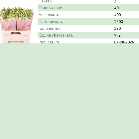
Пакети
3
Съдержание
40
На полката
400
На количката
1200
Количество
120
Код на упаковката
992
Partijdatum
07-08-2026
Градинар
Montana Lisia