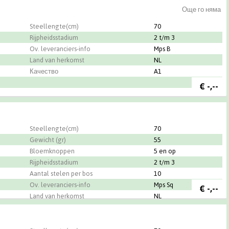
Още го няма
Steellengte(cm)
70
Rijpheidsstadium
2 t/m 3
Ov. leveranciers-info
Mps B
Land van herkomst
NL
Качество
A1
€
-,--
Steellengte(cm)
70
Gewicht (gr)
55
Bloemknoppen
5 en op
Rijpheidsstadium
2 t/m 3
Aantal stelen per bos
10
Ov. leveranciers-info
Mps Sq
€
-,--
Land van herkomst
NL
Качество
A1
nthus