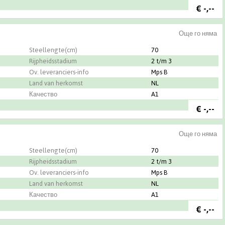
€
-,--
Още го няма
Steellengte(cm)
70
Rijpheidsstadium
2 t/m 3
Ov. leveranciers-info
Mps B
Land van herkomst
NL
Качество
A1
€
-,--
Още го няма
Steellengte(cm)
70
Rijpheidsstadium
2 t/m 3
Ov. leveranciers-info
Mps B
Land van herkomst
NL
Качество
A1
€
-,--