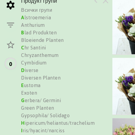
Продукт групи
Всички групи
A
lstroemeria
Anthurium
B
lad Produkten
Bloeiende Planten
C
hr Santini
Chryzanthemum
Cymbidium
0
D
iverse
Diversen Planten
E
ustoma
Exoten
G
erbera/ Germini
Green Planten
Gypsophila/ Solidago
H
ipericum/heliantus/trachelium
I
ris/hyacint/narciss