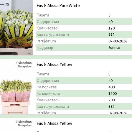
Eus G Alissa Pure White
Пакети
3
Съдержание
40
Количество
120
Код на упаковката
992
Partijdatum
07-08-2026
Градинар
Sunrise
Eus G Alissa Yellow
Пакети
5
Съдержание
40
На полката
400
На количката
1200
Количество
200
Код на упаковката
992
Partijdatum
07-08-2026
Eus G Alissa Yellow
Градинар
Montana Lisia