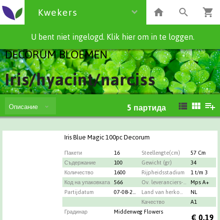
Kwekers
U bent niet ingelogd. Klik hier om in te loggen.
DECORUM BLOEMEN
Iris/hyacint/narciss
Описание
5
партида
Iris Blue Magic 100pc Decorum
Пакети
16
Steellengte(cm)
57 Cm
Съдержание
100
Gewicht (gr)
34
Количество
1600
Rijpheidsstadium
1 t/m 3
Код на упаковката
566
Ov. leveranciers-info
Mps A+
Partijdatum
07-08-2026
Land van herkomst
NL
Качество
A1
Градинар
Middenweg Flowers
€
0,19