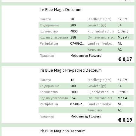
Iris Blue Magic Decorum
Пакети
20
Steellengte(cm)
57 Cm
Съдержание
200
Gewicht (gr)
34
Количество
4000
Rijpheidsstadium
1 t/m 3
Код на упаковката
588
Ov. leveranciers-info
Mps A+
Partijdatum
07-08-2026
Land van herkomst
NL
Качество
A1
Градинар
Middenweg Flowers
€
0,17
Iris Blue Magic Pre-packed Decorum
Пакети
16
Steellengte(cm)
57 Cm
Съдержание
500
Gewicht (gr)
34
Количество
8000
Rijpheidsstadium
1 t/m 3
Код на упаковката
856
Ov. leveranciers-info
Mps A
Partijdatum
07-08-2026
Land van herkomst
NL
Качество
A1
Градинар
Middenweg Flowers
€
0,19
Iris Blue Magic Ss Decorum