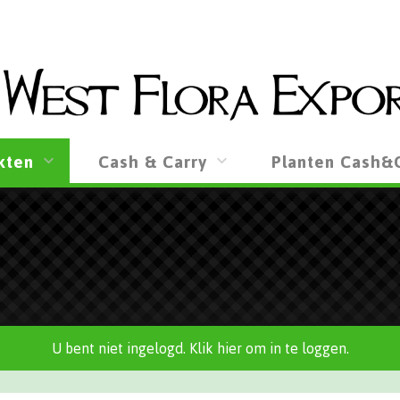
kten
Cash & Carry
Planten Cash&
U bent niet ingelogd. Klik hier om in te loggen.