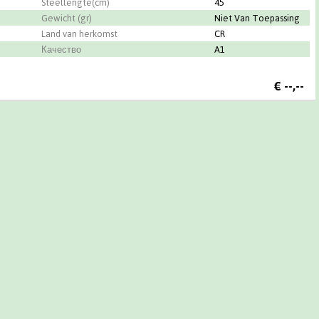
Steellengte(cm)
45
Gewicht (gr)
Niet Van Toepassing
Land van herkomst
CR
Качество
A1
€
--,--