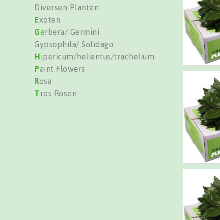
Diversen Planten
E
xoten
G
erbera/ Germini
Gypsophila/ Solidago
H
ipericum/heliantus/trachelium
P
aint Flowers
R
osa
T
ros Rosen