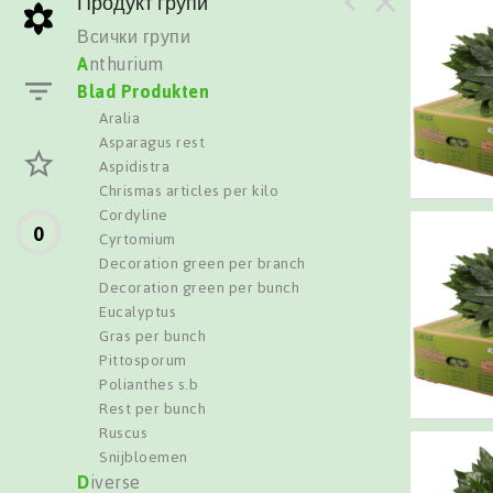
Продукт групи
Всички групи
A
nthurium
B
lad Produkten
Aralia
Asparagus rest
Aspidistra
Chrismas articles per kilo
Cordyline
0
Cyrtomium
Decoration green per branch
Decoration green per bunch
Eucalyptus
Gras per bunch
Pittosporum
Polianthes s.b
Rest per bunch
Ruscus
Snijbloemen
D
iverse