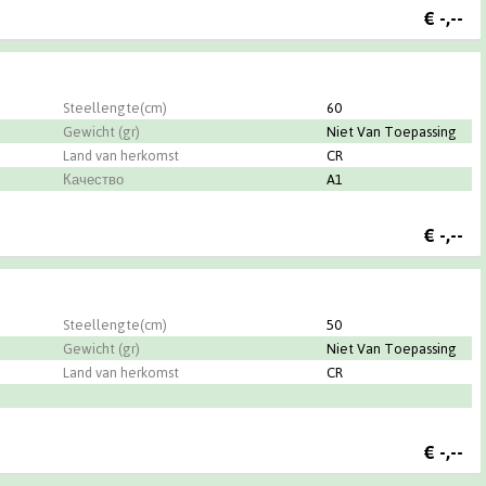
€
-,--
Steellengte(cm)
60
Gewicht (gr)
Niet Van Toepassing
Land van herkomst
CR
Качество
A1
€
-,--
Steellengte(cm)
50
Gewicht (gr)
Niet Van Toepassing
Land van herkomst
CR
€
-,--