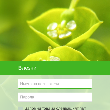
Влезни
Запомни това за следващият път